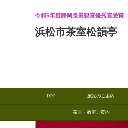
令和5年度静岡県景観賞優秀賞受賞
浜松市茶室松韻亭
TOP
施設のご案内
茶会・教室ご案内