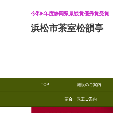
令和5年度静岡県景観賞優秀賞受賞
浜松市茶室松韻亭
TOP
施設のご案内
茶会・教室ご案内