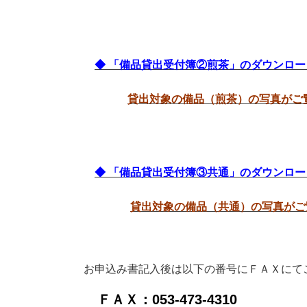
◆ 「備品貸出受付簿②煎茶」のダウンロー
貸出対象の備品（煎茶）の写真がご
◆ 「備品貸出受付簿③共通」のダウンロー
貸出対象の備品（共通）の写真が
お申込み書記入後は以下の番号にＦＡＸにて
ＦＡＸ：053-473-4310