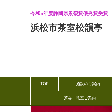
令和5年度静岡県景観賞優秀賞受賞
浜松市茶室松韻亭
TOP
施設のご案内
茶会・教室ご案内