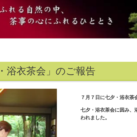
夕・浴衣茶会」のご報告
７月７日に七夕・浴衣茶
七夕・浴衣茶会に因み、
われました。