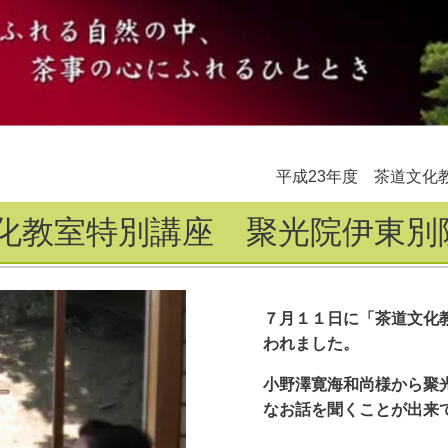
平成23年度 茶道文化
文化教室特別講座 聚光院伊東別
７月１１日に「茶道文化
われました。
小野澤寛海和尚様から聚
なお話を聞くことが出来