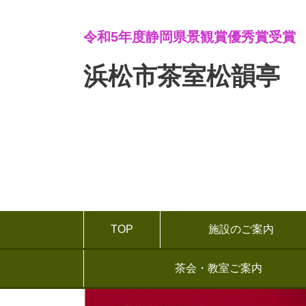
令和5年度静岡県景観賞優秀賞受賞
浜松市茶室松韻亭
TOP
施設のご案内
茶会・教室ご案内